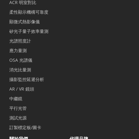
ACR 明室對比
柔性顯示機構可靠度
顯微式熱影像儀
矽光子量子效率量測
光譜照度計
應力量測
OSA 光譜儀
消光比量測
攝影監控延遲分析
AR / VR 鏡頭
中繼鏡
平行光管
測試光源
訂製標定板/圖卡
關於我們
代理品牌