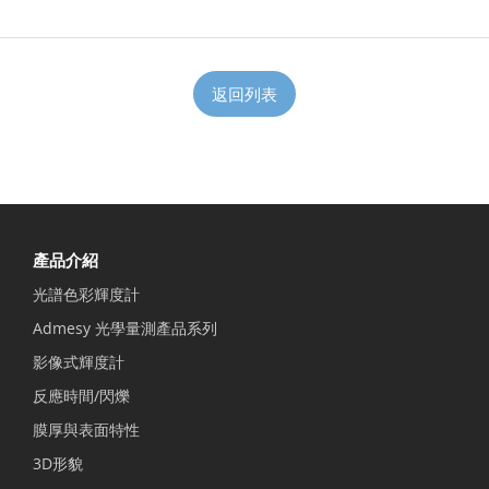
返回列表
產品介紹
光譜色彩輝度計
Admesy 光學量測產品系列
影像式輝度計
反應時間/閃爍
膜厚與表面特性
3D形貌