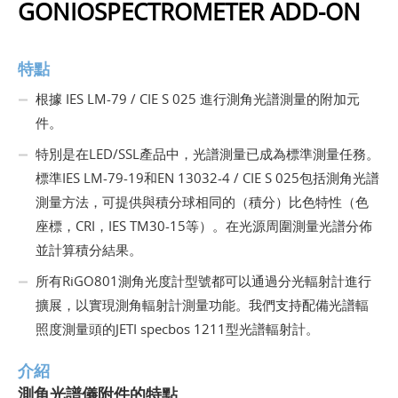
GONIOSPECTROMETER ADD-ON
特點
根據 IES LM-79 / CIE S 025 進行測角光譜測量的附加元
件。
特別是在LED/SSL產品中，光譜測量已成為標準測量任務。
標準IES LM-79-19和EN 13032-4 / CIE S 025包括測角光譜
測量方法，可提供與積分球相同的（積分）比色特性（色
座標，CRI，IES TM30-15等）。在光源周圍測量光譜分佈
並計算積分結果。
所有RiGO801測角光度計型號都可以通過分光輻射計進行
擴展，以實現測角輻射計測量功能。我們支持配備光譜輻
照度測量頭的JETI specbos 1211型光譜輻射計。
介紹
測角光譜儀附件的特點