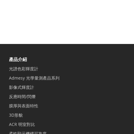
產品介紹
光譜色彩輝度計
Admesy 光學量測產品系列
影像式輝度計
反應時間/閃爍
膜厚與表面特性
3D形貌
ACR 明室對比
柔性顯示機構可靠度