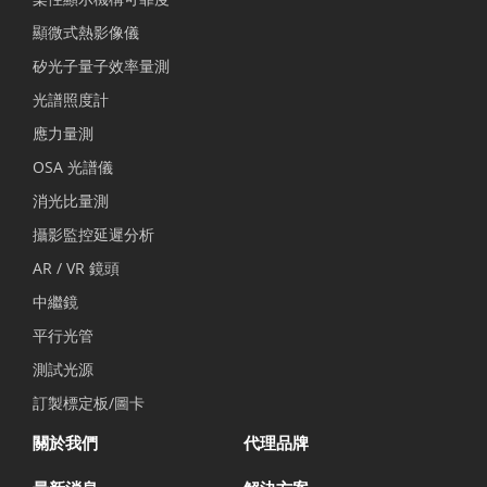
顯微式熱影像儀
矽光子量子效率量測
光譜照度計
應力量測
OSA 光譜儀
消光比量測
攝影監控延遲分析
AR / VR 鏡頭
中繼鏡
平行光管
測試光源
訂製標定板/圖卡
關於我們
代理品牌