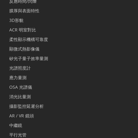
反應時間/閃爍
膜厚與表面特性
3D形貌
ACR 明室對比
柔性顯示機構可靠度
顯微式熱影像儀
矽光子量子效率量測
光譜照度計
應力量測
OSA 光譜儀
消光比量測
攝影監控延遲分析
AR / VR 鏡頭
中繼鏡
平行光管