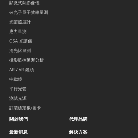
顯微式熱影像儀
矽光子量子效率量測
光譜照度計
應力量測
OSA 光譜儀
消光比量測
攝影監控延遲分析
AR / VR 鏡頭
中繼鏡
平行光管
測試光源
訂製標定板/圖卡
關於我們
代理品牌
最新消息
解決方案