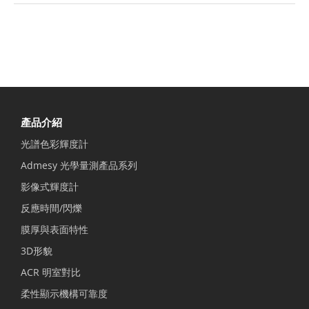
產品介紹
光譜色彩輝度計
Admesy 光學量測產品系列
影像式輝度計
反應時間/閃爍
膜厚與表面特性
3D形貌
ACR 明室對比
柔性顯示機構可靠度