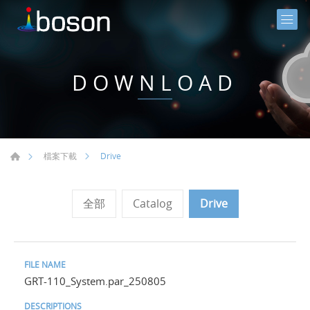
DOWNLOAD
Drive
檔案下載
全部
Catalog
Drive
GRT-110_System.par_250805