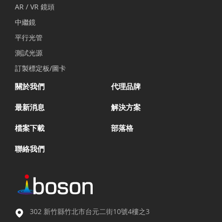
AR / VR 鏡頭
中繼鏡
平行光管
測試光源
訂製標定板/圖卡
關於我們
代理品牌
最新消息
解決方案
檔案下載
部落格
聯絡我們
302 新竹縣竹北市台元二街10號4樓之3