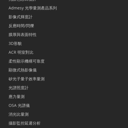
Admesy 光學量測產品系列
影像式輝度計
反應時間/閃爍
膜厚與表面特性
3D形貌
ACR 明室對比
柔性顯示機構可靠度
顯微式熱影像儀
矽光子量子效率量測
光譜照度計
應力量測
OSA 光譜儀
消光比量測
攝影監控延遲分析