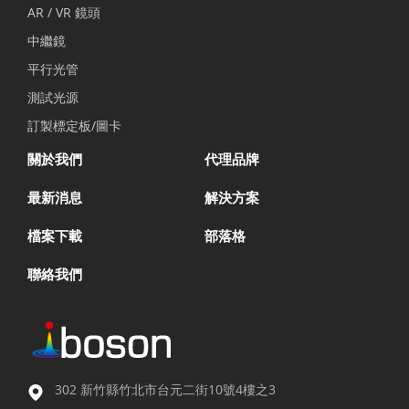
AR / VR 鏡頭
中繼鏡
平行光管
測試光源
訂製標定板/圖卡
關於我們
代理品牌
最新消息
解決方案
檔案下載
部落格
聯絡我們
302 新竹縣竹北市台元二街10號4樓之3