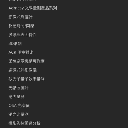
Admesy 光學量測產品系列
影像式輝度計
反應時間/閃爍
膜厚與表面特性
3D形貌
ACR 明室對比
柔性顯示機構可靠度
顯微式熱影像儀
矽光子量子效率量測
光譜照度計
應力量測
OSA 光譜儀
消光比量測
攝影監控延遲分析