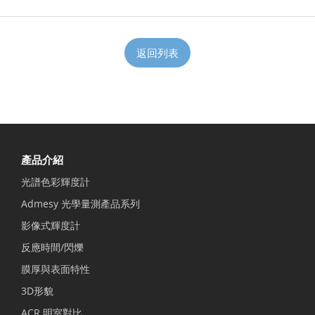
返回列表
產品介紹
光譜色彩輝度計
Admesy 光學量測產品系列
影像式輝度計
反應時間/閃爍
膜厚與表面特性
3D形貌
ACR 明室對比