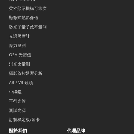
柔性顯示機構可靠度
顯微式熱影像儀
矽光子量子效率量測
光譜照度計
應力量測
OSA 光譜儀
消光比量測
攝影監控延遲分析
AR / VR 鏡頭
中繼鏡
平行光管
測試光源
訂製標定板/圖卡
關於我們
代理品牌