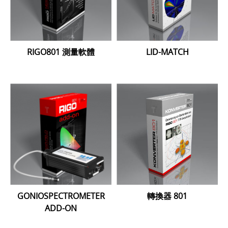
RIGO801 測量軟體
LID-MATCH
GONIOSPECTROMETER
轉換器 801
ADD-ON