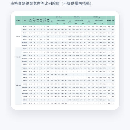
表格會隨視窗寬度等比例縮放（不提供橫向捲動）
WDV=400mm
WDV=3000mm
WDV=Infinity
最大
出瞳
波長
MDR
最大
重量
FOV 範圍
型號
FOV
直徑
Chart 尺寸 (mm)
Chart 尺寸 (mm)
Chart 尺寸 (mm)
適用環境
頁碼
WDC
WDC
WDC
(nm)
(mm)
畸變
(kg)
(°)
(mm)
(mm)
(mm)
(mm)
16:9
4:3
16:9
4:3
16:9
4:3
RL2540
420~680
40
25
1
16
0.35
–
–
–
–
–
366.58
226.1
127.2
207.5
155.6
414.46
250.3
140.8
229.8
172.3
A/M
P30
RL1045
420~940
45
10
0.5
18
0.02
191.55
143.2
80.5
131.4
98.6
336.5
241.1
135.6
221.4
166
378.43
269.5
151.6
247.4
158.6
A
P13
RL4045
420~940
45
40
0.3
18
0.11
201.3
165.3
93
151.8
113.8
402.6
287.2
161.6
263.7
197.8
463.25
324
182.3
297.4
223.1
A/M
P24
FOV＜90°
RL2545C
420~940
45
25
1
16
0.39
–
–
–
–
–
406.38
295.9
166.4
271.6
203.7
471.25
335.3
188.6
307.8
230.8
A/M
P29
RL3075
420~940
75
30
0.25
10
0.55
–
–
–
–
–
768.08
1067.1
600.2
979.6
734.7
1056.37
1435.8
807.6
1318.1
988.6
A/M
P31
RL2288-398
420~680
88
20
0.5
3
0.325
148.01
313.9
176.6
228.2
216.1
274.75
524.7
295.1
481.7
361.3
310.82
584.7
328.9
536.8
402.6
A/M
P32
RL2288-399
420~680
88
20
1
3
0.245
153.6
316
177.7
290.1
217.6
280.2
524
294.8
481
360.8
316
582.7
327.8
535
401.2
A/M
P33
RL0990
420~940
90
9
0.3
5
0.04
224.88
424.2
238.6
389.4
292
492.26
884.3
497.5
811.8
608.9
594.95
1061
596.8
974
730.5
A
P14
RLD1090B15
420~940
90
10
1
4
0.83
166.98
355.7
200
326.6
244.9
326.17
622
349.9
571
428.2
374.28
702.5
395.1
644.9
483.7
A
P15
RL4090
420~940
90
40
1
5.5
1.5
150.74
378
212.6
347
260.1
347.42
715.3
402.4
656.6
492.5
412.74
827.3
465.3
759.4
569.6
A/M
P25
FOV＜120°
RL1590-267
420~680
90
12.3
0.5
3
0.745
70.2
217.8
122.5
199.9
150
116.2
303.2
170.6
278.4
208.8
126.7
322.7
181.5
296.2
222.2
A/M
P34
RL1890-666
420~680
90
17
0.2
3
0.127
263.42
504.8
284
463.4
347.6
741.01
1331.1
748.7
1221.9
916.4
998.46
1776.4
999.3
1630.8
1223.1
A/M
P35
RL10116
420~940
116
10
20
4.5
0.51
213.16
415.2
233.5
381.1
285.8
313.81
576.7
324.4
529.4
397.1
336.57
613.3
345
563
422.3
A
P16
RL07120
420~940
120
7
2.5
4
0.16
156.29
508.4
286
466.7
350
256.5
802
451.1
736.2
552.2
282.9
879.4
494.7
807.3
605.5
A
P17
RL10120
420~940
120
10
5
7
2.05
–
–
–
–
–
–
–
–
–
–
114.69
508
285.7
466.3
349.7
A
P22
FL10120
420~940
120
10
5
6
1.27
94.96
389.2
218.9
357.3
268
–
–
–
–
–
–
–
–
–
–
A
P23
RL30120
420~940
120
30
32
4.5
4.68
–
–
–
–
–
–
–
–
–
–
286.52
604
339.8
554.5
415.9
A/M
P26
RL11125
420~940
125
11
0.2
4
3.23
69.49
414.1
232.9
380.2
285.1
112.68
587.6
330.5
539.4
404.6
122.59
627.5
352.9
576
432
A
P21
RL06130C
420~940
130
6
15
4.5
0.4
131.72
478.9
269.4
439.6
329.7
197.64
682.5
383.9
626.6
469.9
212.99
729.9
410.6
670.1
502.6
A
P18
FOV＞120°
RL06130D
420~940
130
6
30
4
0.23
184
486.4
273.6
446.5
334.9
289.9
723.8
407.2
664.5
498.4
316.2
782.7
440.3
718.6
538.9
A
P19
RL19130
420~940
130
19
30
4
1.48
206.21
579
325.7
531.5
398.6
401.54
1015.2
571
931.9
698.9
462.61
1151.5
647.7
1057.1
792.8
A/M
P27
RL25130-750
420~680
130
18
20
3
1.08
171.42
594.9
334.6
546.1
409.6
302.51
975.3
538.5
878.8
659.1
338.24
1056.1
594.1
969.5
727.1
A/M
P28
RL09150B
420~940
150
9
60
5
4.12
129.4
425.3
239.2
390.4
292.8
173.1
511.7
287.8
469.8
352.3
181.1
527.7
296.8
484.4
363.3
A
P20
RL15130
420~940
130
15
28
5
4.9
–
–
–
–
–
211.51
563.5
316.9
517.3
387.9
231.98
601.4
338.3
552.1
414.1
A/M
–
FL15130
420~940
130
15
27
5
4.9
99.94
424.1
238.6
389.4
292
–
–
–
–
–
–
–
–
–
–
A/M
–