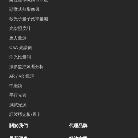
顯微式熱影像儀
矽光子量子效率量測
光譜照度計
應力量測
OSA 光譜儀
消光比量測
攝影監控延遲分析
AR / VR 鏡頭
中繼鏡
平行光管
測試光源
訂製標定板/圖卡
關於我們
代理品牌