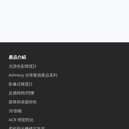
產品介紹
光譜色彩輝度計
Admesy 光學量測產品系列
影像式輝度計
反應時間/閃爍
膜厚與表面特性
3D形貌
ACR 明室對比
柔性顯示機構可靠度