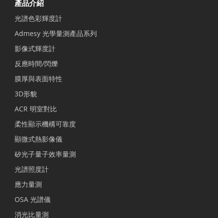
產品介紹
光譜色彩輝度計
Admesy 光學量測產品系列
影像式輝度計
反應時間/閃爍
膜厚與表面特性
3D形貌
ACR 明室對比
柔性顯示機構可靠度
顯微式熱影像儀
矽光子量子效率量測
光譜照度計
應力量測
OSA 光譜儀
消光比量測