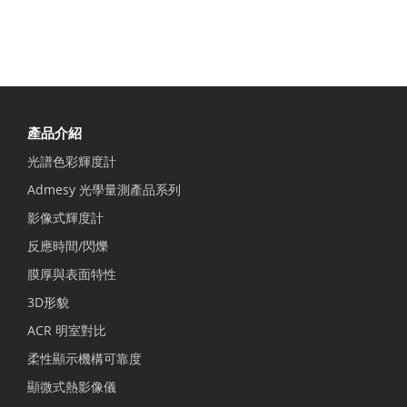
產品介紹
光譜色彩輝度計
Admesy 光學量測產品系列
影像式輝度計
反應時間/閃爍
膜厚與表面特性
3D形貌
ACR 明室對比
柔性顯示機構可靠度
顯微式熱影像儀