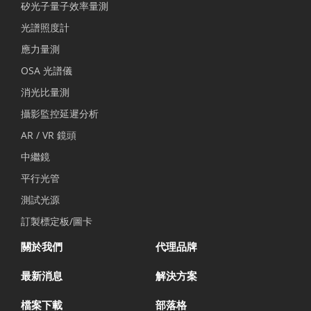
矽光子量子效率量測
光譜照度計
應力量測
OSA 光譜儀
消光比量測
攝影監控延遲分析
AR / VR 鏡頭
中繼鏡
平行光管
測試光源
訂製標定板/圖卡
關於我們
代理品牌
最新消息
解決方案
檔案下載
部落格