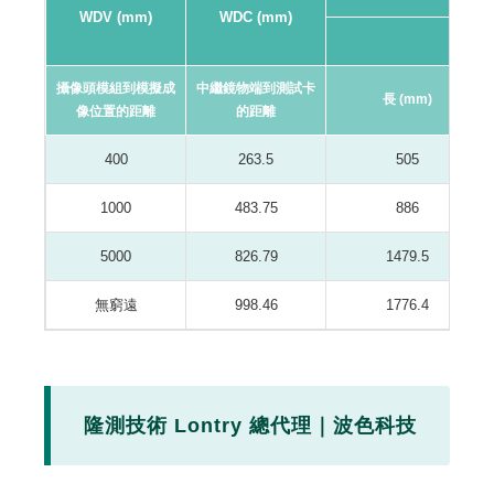
WDV (mm)
WDC (mm)
16:9
攝像頭模組到模擬成
中繼鏡物端到測試卡
長 (mm)
像位置的距離
的距離
400
263.5
505
1000
483.75
886
5000
826.79
1479.5
無窮遠
998.46
1776.4
隆測技術 Lontry 總代理｜波色科技