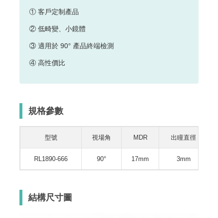
① 客戶定制產品
② 低畸變、小鏡體
③ 適用於 90° 產品終端檢測
④ 高性價比
規格參數
型號
視場角
MDR
出瞳直徑
RL1890-666
90°
17mm
3mm
結構尺寸圖