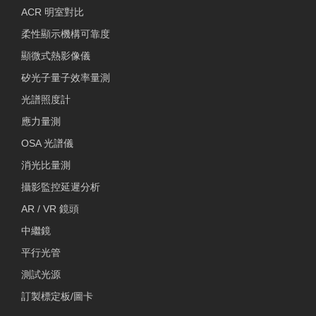
ACR 明室對比
柔性顯示機構可靠度
顯微式熱影像儀
矽光子量子效率量測
光譜照度計
應力量測
OSA 光譜儀
消光比量測
攝影監控延遲分析
AR / VR 鏡頭
中繼鏡
平行光管
測試光源
訂製標定板/圖卡