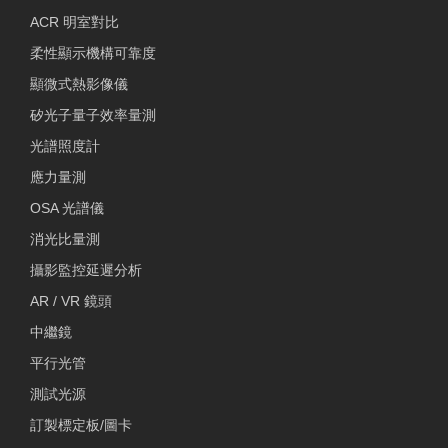
ACR 明室對比
柔性顯示機構可靠度
顯微式熱影像儀
矽光子量子效率量測
光譜照度計
應力量測
OSA 光譜儀
消光比量測
攝影監控延遲分析
AR / VR 鏡頭
中繼鏡
平行光管
測試光源
訂製標定板/圖卡