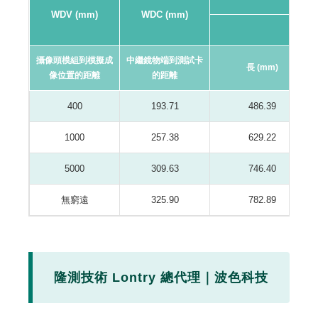
WDV (mm)
WDC (mm)
16:9
攝像頭模組到模擬成
中繼鏡物端到測試卡
長 (mm)
像位置的距離
的距離
400
193.71
486.39
1000
257.38
629.22
5000
309.63
746.40
無窮遠
325.90
782.89
隆測技術 Lontry 總代理｜波色科技