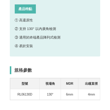
產品特點
① 高還原性
② 支持 130° 以內廣角檢測
③ 適用於終端產品陣列式檢測
④ 易於安裝
規格參數
型號
視場角
MDR
出瞳直徑
RL06130D
130°
6mm
4mm