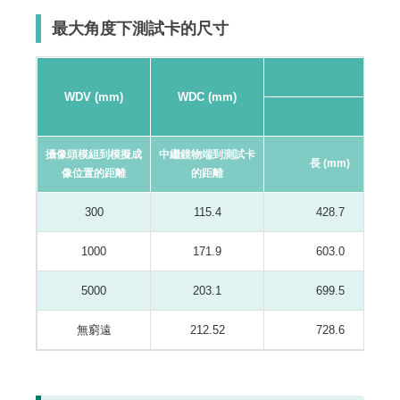
最大角度下測試卡的尺寸
WDV (mm)
WDC (mm)
16:9
攝像頭模組到模擬成
中繼鏡物端到測試卡
長 (mm)
像位置的距離
的距離
300
115.4
428.7
1000
171.9
603.0
5000
203.1
699.5
無窮遠
212.52
728.6