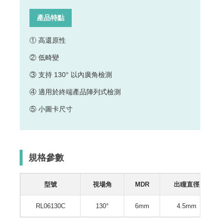
產品特點
① 高還原性
② 低畸變
③ 支持 130° 以內廣角檢測
④ 適用於終端產品陣列式檢測
⑤ 小圖卡尺寸
規格參數
型號
視場角
MDR
出瞳直徑
RL06130C
130°
6mm
4.5mm