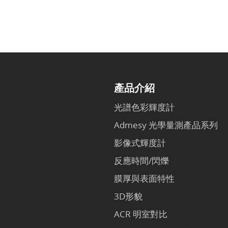
產品介紹
光譜色彩輝度計
Admesy 光學量測產品系列
影像式輝度計
反應時間/閃爍
膜厚與表面特性
3D形貌
ACR 明室對比