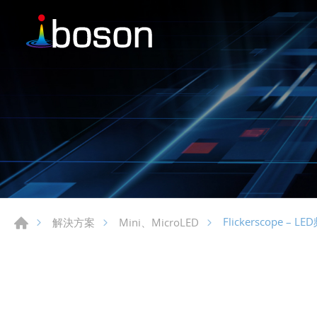
Flickerscope –
解決方案
Mini、MicroLED