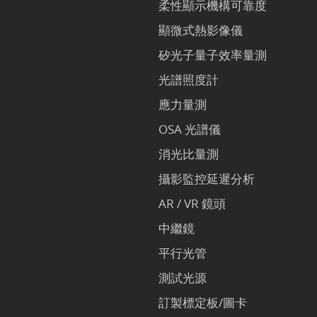
柔性顯示機構可靠度
顯微式熱影像儀
矽光子量子效率量測
光譜照度計
應力量測
OSA 光譜儀
消光比量測
攝影監控延遲分析
AR / VR 鏡頭
中繼鏡
平行光管
測試光源
訂製標定板/圖卡