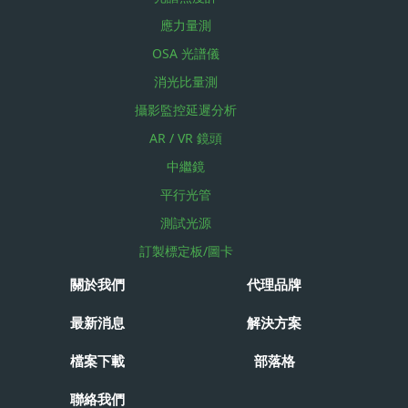
應力量測
OSA 光譜儀
消光比量測
攝影監控延遲分析
AR / VR 鏡頭
中繼鏡
平行光管
測試光源
訂製標定板/圖卡
關於我們
代理品牌
最新消息
解決方案
檔案下載
部落格
聯絡我們