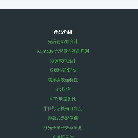
產品介紹
光譜色彩輝度計
Admesy 光學量測產品系列
影像式輝度計
反應時間/閃爍
膜厚與表面特性
3D形貌
ACR 明室對比
柔性顯示機構可靠度
顯微式熱影像儀
矽光子量子效率量測
光譜照度計