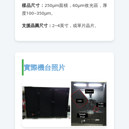
樣品尺寸：
250μm面積，60μm收光區，厚
度100~350μm。
支援晶圓尺寸：
2~4英寸，或單片晶片。
實際機台照片