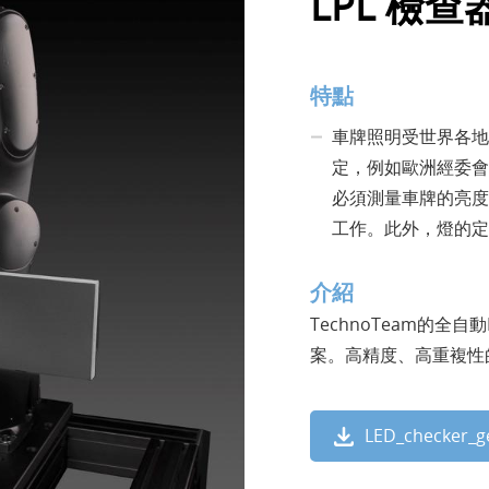
LPL 檢查
特點
車牌照明受世界各地
定，例如歐洲經委會、
必須測量車牌的亮度
工作。此外，燈的定
介紹
TechnoTeam的
案。高精度、高重複性
LED_checker_g