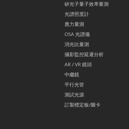
矽光子量子效率量測
光譜照度計
應力量測
OSA 光譜儀
消光比量測
攝影監控延遲分析
AR / VR 鏡頭
中繼鏡
平行光管
測試光源
訂製標定板/圖卡