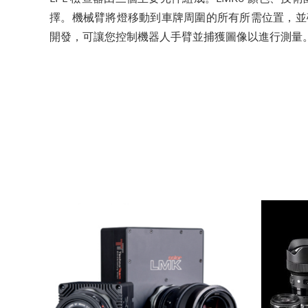
擇。機械臂將燈移動到車牌周圍的所有所需位置，並確保高可重複性
開發，可讓您控制機器人手臂並捕獲圖像以進行測量。L