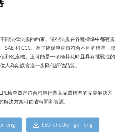
器
不同法律法規的約束。這些法規在各種標準中都有規
SAE 和 CCC。為了確保車牌燈符合不同的標準，您
值和色座標。這可能是一項極其耗時且具有挑戰性的
位人為錯誤會進一步降低評估品質。
全自動LPL檢查器是符合汽車行業高品質標準的完美解決方
的解決方案可節省時間和資源。
er_eng
LED_checker_ger_eng