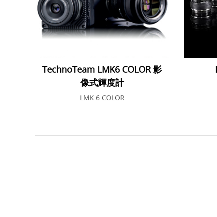
TechnoTeam LMK6 COLOR 影
像式輝度計
LMK 6 COLOR