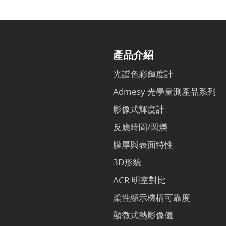
產品介紹
光譜色彩輝度計
Admesy 光學量測產品系列
影像式輝度計
反應時間/閃爍
膜厚與表面特性
3D形貌
ACR 明室對比
柔性顯示機構可靠度
顯微式熱影像儀