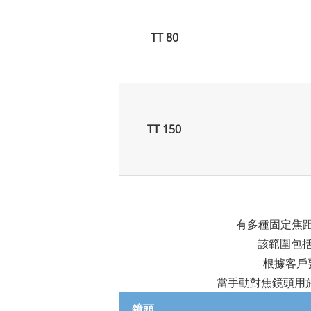
TT 80
TT 150
有多種固定焦距
該範圍包括以
根據客戶
當手動對焦鏡頭用
鏡頭