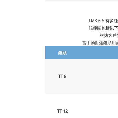
LMK 6-5
該範圍包括以下焦距
根據客戶
當手動對焦鏡頭用
鏡頭
TT 8
TT 12