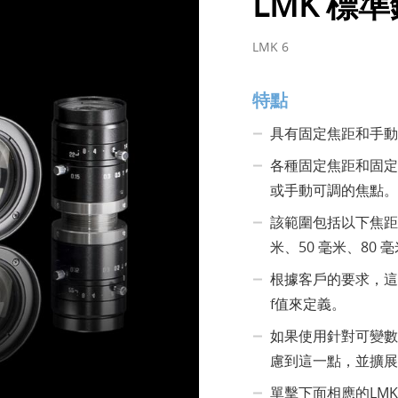
LMK 標
LMK 6
特點
具有固定焦距和手動
各種固定焦距和固定
或手動可調的焦點。
該範圍包括以下焦距：f'
米、50 毫米、80 毫
根據客戶的要求，這
f值來定義。
如果使用針對可變數
慮到這一點，並擴展
單擊下面相應的LM