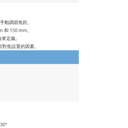
或手動調節焦距。
 和 150 mm。
值來定義。
前對焦設置的因素。
30°