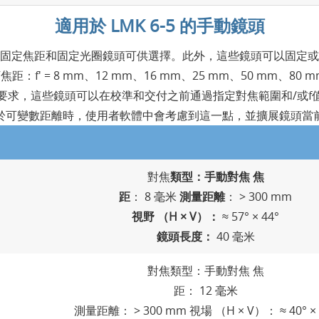
適用於 LMK 6-5 的手動鏡頭
 有多種固定焦距和固定光圈鏡頭可供選擇。此外，這些鏡頭可以固定
：f' = 8 mm、12 mm、16 mm、25 mm、50 mm、80 mm
要求，這些鏡頭可以在校準和交付之前通過指定對焦範圍和/或f
於可變數距離時，使用者軟體中會考慮到這一點，並擴展鏡頭當
對焦
類型：手動對焦 焦
距
： 8 毫米
測量距離
： > 300 mm
視野 （H × V）：
≈ 57° × 44°
鏡頭長度：
40 毫米
對焦類型：手動對焦 焦
距： 12 毫米
測量距離： > 300 mm 視場 （H × V）： ≈ 40° × 