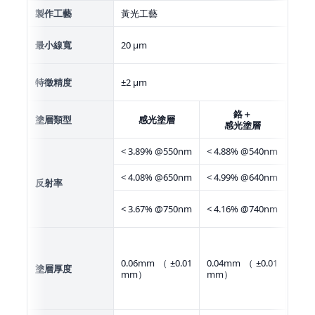
製作工藝
黃光工藝
最小線寬
20 μm
特徵精度
±2 μm
鉻＋
塗層類型
感光塗層
感光塗層
< 3.89% @550nm
< 4.88% @540nm
< 4.
< 4.08% @650nm
< 4.99% @640nm
< 4.
反射率
< 
< 3.67% @750nm
< 4.16% @740nm
@75
0.06mm（±0.01
0.04mm（±0.01
0.1
塗層厚度
mm）
mm）
mm