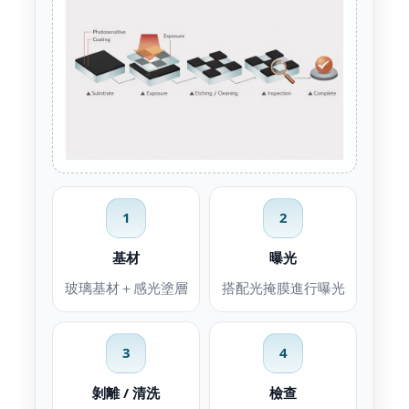
1
2
基材
曝光
玻璃基材＋感光塗層
搭配光掩膜進行曝光
3
4
剝離 / 清洗
檢查