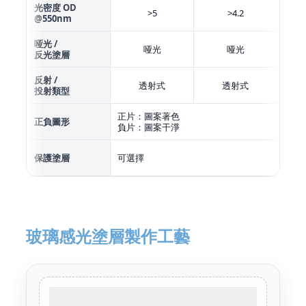
光密度 OD
>5
>4.2
@550nm
哑光 /
哑光
哑光
反光塗層
反射 /
透射式
透射式
投射類型
正片：圖案著色
正負圖形
負片：圖案干淨
保護塗層
可選擇
玻璃感光塗層製作工藝