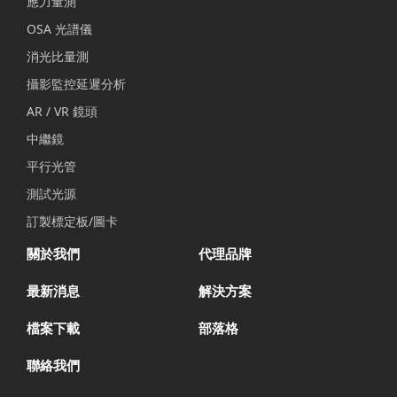
應力量測
OSA 光譜儀
消光比量測
攝影監控延遲分析
AR / VR 鏡頭
中繼鏡
平行光管
測試光源
訂製標定板/圖卡
關於我們
代理品牌
最新消息
解決方案
檔案下載
部落格
聯絡我們