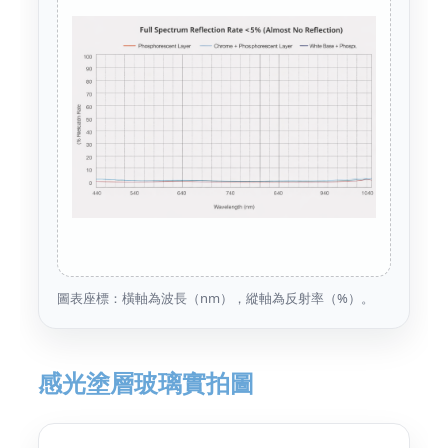
圖表座標：橫軸為波長（nm），縱軸為反射率（%）。
感光塗層玻璃實拍圖