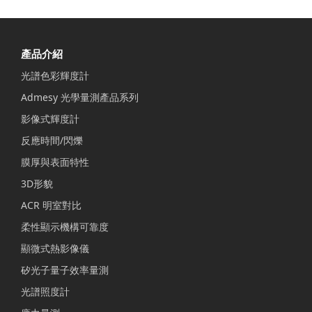
產品介紹
光譜色彩輝度計
Admesy 光學量測產品系列
影像式輝度計
反應時間/閃爍
膜厚與表面特性
3D形貌
ACR 明室對比
柔性顯示機構可靠度
顯微式熱影像儀
矽光子量子效率量測
光譜照度計