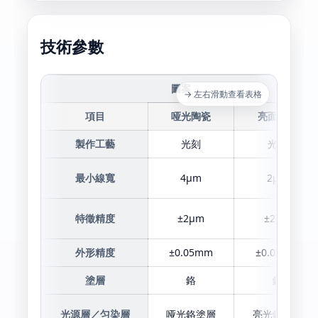
技術參數
圖案
→ 左右滑動查看表格
項目
哑光陶瓷
亮面陶瓷
製作工藝
光刻
光刻
最小線寬
4μm
2μm
特徵精度
±2μm
±2μm
外形精度
±0.05mm
±0.05mm
塗層
鉻
鉻
光源層／匀染層
哑光鉻塗層
亮光鉻塗層