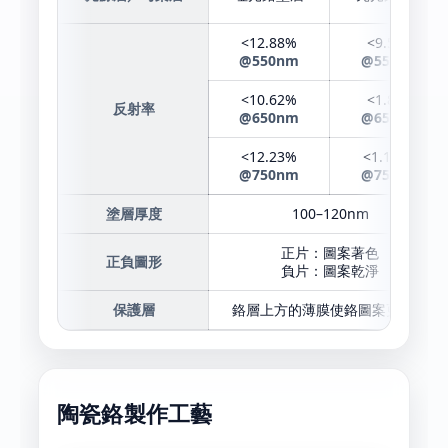
<12.88%
<9.56%
@550nm
@550nm
<10.62%
<1.89%
反射率
@650nm
@650nm
<12.23%
<1.168%
@750nm
@750nm
塗層厚度
100–120nm
正片：圖案著色
正負圖形
負片：圖案乾淨
保護層
鉻層上方的薄膜使鉻圖案更耐用
陶瓷鉻製作工藝