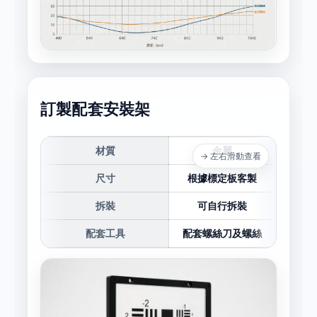
訂製配套安裝架
材質
金屬
→ 左右滑動查看
尺寸
根據標定板客製
拆裝
可自行拆裝
配套工具
配套螺絲刀及螺絲