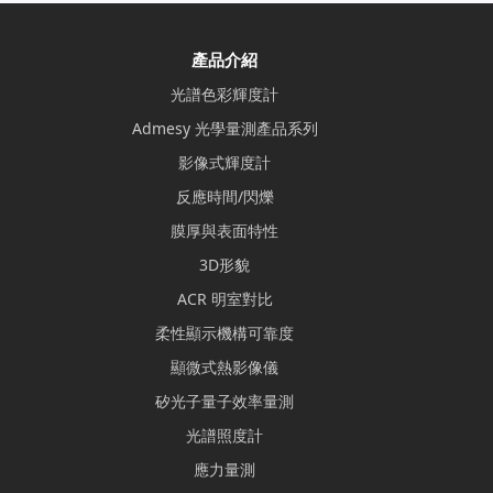
產品介紹
光譜色彩輝度計
Admesy 光學量測產品系列
影像式輝度計
反應時間/閃爍
膜厚與表面特性
3D形貌
ACR 明室對比
柔性顯示機構可靠度
顯微式熱影像儀
矽光子量子效率量測
光譜照度計
應力量測