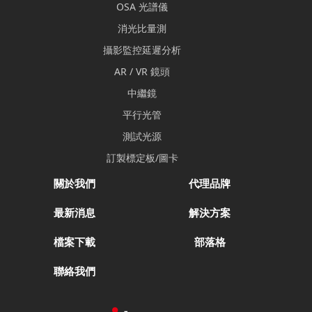
OSA 光譜儀
消光比量測
攝影監控延遲分析
AR / VR 鏡頭
中繼鏡
平行光管
測試光源
訂製標定板/圖卡
關於我們
代理品牌
最新消息
解決方案
檔案下載
部落格
聯絡我們