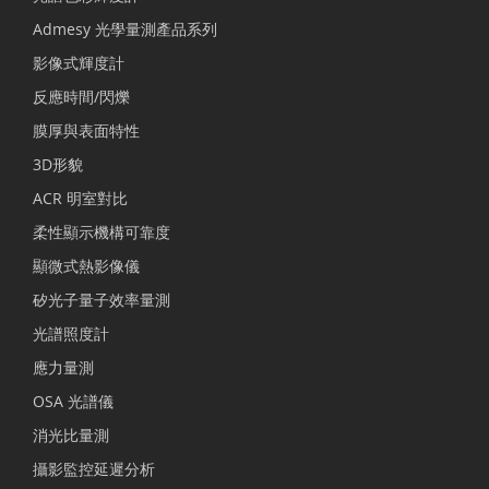
Admesy 光學量測產品系列
影像式輝度計
反應時間/閃爍
膜厚與表面特性
3D形貌
ACR 明室對比
柔性顯示機構可靠度
顯微式熱影像儀
矽光子量子效率量測
光譜照度計
應力量測
OSA 光譜儀
消光比量測
攝影監控延遲分析