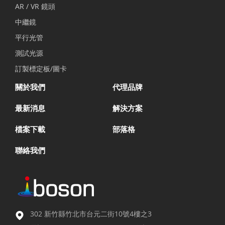
AR / VR 鏡頭
中繼鏡
平行光管
測試光源
訂製標定板/圖卡
關於我們
代理品牌
最新消息
解決方案
檔案下載
部落格
聯絡我們
302 新竹縣竹北市台元二街10號4樓之3