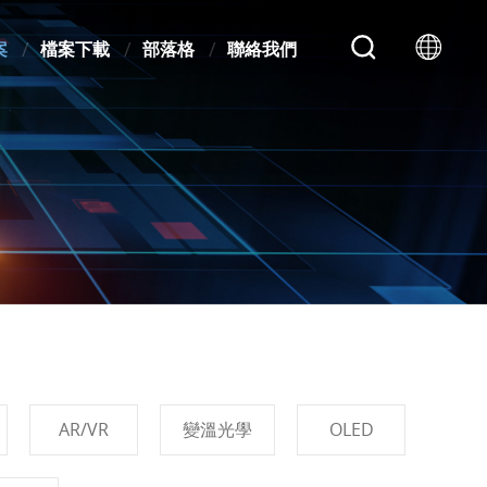
案
檔案下載
部落格
聯絡我們
AR/VR
變溫光學
OLED