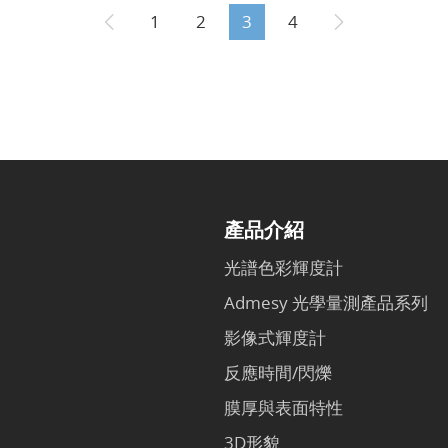
1
2
3
4
產品介紹
光譜色彩輝度計
Admesy 光學量測產品系列
影像式輝度計
反應時間/閃爍
膜厚與表面特性
3D形貌