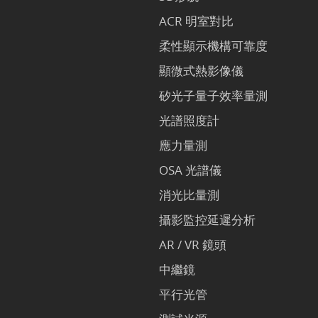
ACR 明室對比
柔性顯示機構可靠度
顯微式熱影像儀
矽光子量子效率量測
光譜照度計
應力量測
OSA 光譜儀
消光比量測
攝影監控延遲分析
AR / VR 鏡頭
中繼鏡
平行光管