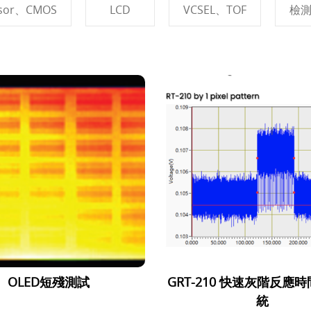
sor、CMOS
LCD
VCSEL、TOF
檢
OLED短殘測試
GRT-210 快速灰階反應
統