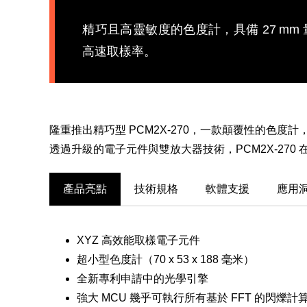
精巧且高靈敏度的色度計，具備 27 mm 
高速取樣率。
隆重推出精巧型 PCM2X-270，一款顛覆性的
透過升級的電子元件與雙放大器技術，PCM2X-27
產品亮點
技術規格
軟體支援
應用
XYZ 高效能取樣電子元件
超小型色度計（70 x 53 x 188 毫米）
全新專利申請中的光學引擎
強大 MCU 幾乎可執行所有基於 FFT 的閃爍計算