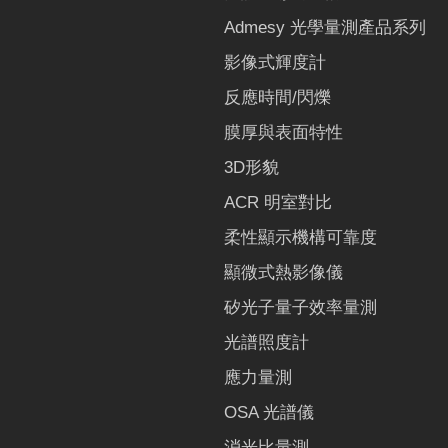
Admesy 光學量測產品系列
影像式輝度計
反應時間/閃爍
膜厚與表面特性
3D形貌
ACR 明室對比
柔性顯示機構可靠度
顯微式熱影像儀
矽光子量子效率量測
光譜照度計
應力量測
OSA 光譜儀
消光比量測