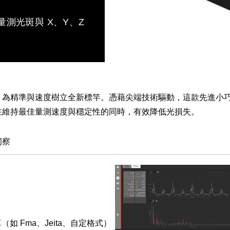
量測光斑與 X、Y、Z
色度計，為精準與速度樹立全新標竿。憑藉尖端技術驅動，這款先進
0 在維持最佳量測速度與穩定性的同時，有效降低光損失。
洞察
（如 Fma、Jeita、自定格式）