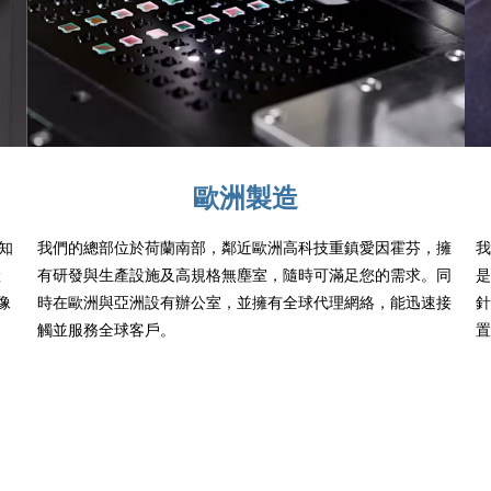
歐洲製造
知
我們的總部位於荷蘭南部，鄰近歐洲高科技重鎮愛因霍芬，擁
我
產
有研發與生產設施及高規格無塵室，隨時可滿足您的需求。同
是
像
時在歐洲與亞洲設有辦公室，並擁有全球代理網絡，能迅速接
針
觸並服務全球客戶。
置