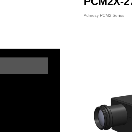
PCM2X-2
Admesy PCM2 Series