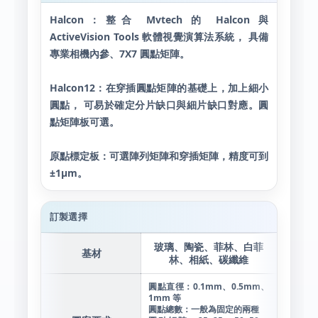
Halcon：整合 Mvtech 的 Halcon 與
ActiveVision Tools 軟體視覺演算法系統， 具備
專業相機內參、7X7 圓點矩陣。
Halcon12：在穿插圓點矩陣的基礎上，加上細小
圓點， 可易於確定分片缺口與細片缺口對應。圓
點矩陣板可選。
原點標定板：可選陣列矩陣和穿插矩陣，精度可到
±1μm。
訂製選擇
玻璃、陶瓷、菲林、白菲
基材
林、相紙、碳纖維
圓點直徑：0.1mm、0.5mm、
1mm 等
圓點總數：一般為固定的兩種