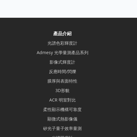
產品介紹
光譜色彩輝度計
Admesy 光學量測產品系列
影像式輝度計
反應時間/閃爍
膜厚與表面特性
3D形貌
ACR 明室對比
柔性顯示機構可靠度
顯微式熱影像儀
矽光子量子效率量測