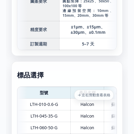
圖案要求
圓點矩陣：25x25、50x50、
100x100 等
邊緣預留空間：10mm、
15mm、20mm、30mm 等
±1μm、±15μm、
精度要求
±30μm、±0.1mm
訂製週期
5–7 天
標品選擇
型號
產品名稱
基材
→ 左右滑動查看表格
LTH-010-0.6-G
Halcon
蘇打玻璃
LTH-045-35-G
Halcon
蘇打玻璃
LTH-060-50-G
Halcon
蘇打玻璃