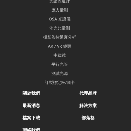
光譜照度計
應力量測
OSA 光譜儀
消光比量測
攝影監控延遲分析
AR / VR 鏡頭
中繼鏡
平行光管
測試光源
訂製標定板/圖卡
關於我們
代理品牌
最新消息
解決方案
檔案下載
部落格
聯絡我們