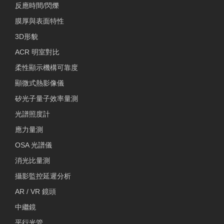
反應時間/閃爍
膜厚與表面特性
3D形貌
ACR 明室對比
柔性顯示機構可靠度
顯微式熱影像儀
矽光子量子效率量測
光譜照度計
應力量測
OSA 光譜儀
消光比量測
攝影監控延遲分析
AR / VR 鏡頭
中繼鏡
平行光管